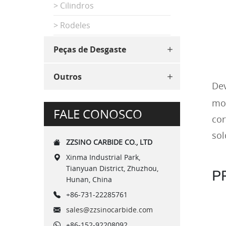
> Cilindros
> Rodeles
Peças de Desgaste
Outros
Dev
mod
FALE CONOSCO
cor
sol
ZZSINO CARBIDE CO., LTD
Xinma Industrial Park,
Tianyuan District, Zhuzhou,
P
Hunan, China
+86-731-22285761
sales@zzsinocarbide.com
+86-152-92208092