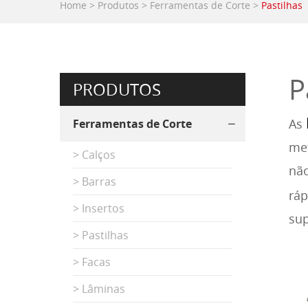
Home
>
Produtos
>
Ferramentas de Corte
>
Pastilhas
P
PRODUTOS
As
Ferramentas de Corte
met
> Calços
não
> Barras
ráp
> Insertos
sup
> Pastilhas
> Facas
> Lâminas