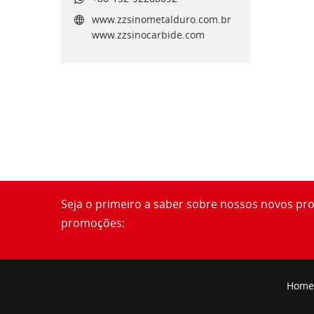
www.zzsinometalduro.com.br
www.zzsinocarbide.com
Seja o primeiro a saber sobre nossos novos pr
promoções:
Home