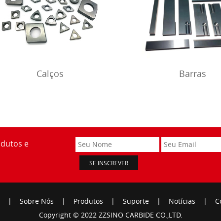
Barras
Calços
odutos e
|
Sobre Nós
|
Produtos
|
Suporte
|
Notícias
|
C
Copyright © 2022 ZZSINO CARBIDE CO.,LTD.